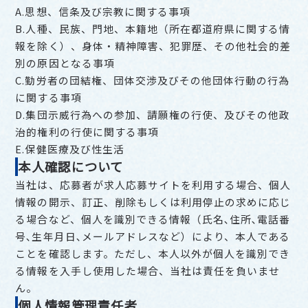
A.思想、信条及び宗教に関する事項
B.人種、民族、門地、本籍地（所在都道府県に関する情
報を除く）、身体・精神障害、犯罪歴、その他社会的差
別の原因となる事項
C.勤労者の団結権、団体交渉及びその他団体行動の行為
に関する事項
D.集団示威行為への参加、請願権の行使、及びその他政
治的権利の行使に関する事項
E.保健医療及び性生活
本人確認について
当社は、応募者が求人応募サイトを利用する場合、個人
情報の開示、訂正、削除もしくは利用停止の求めに応じ
る場合など、個人を識別できる情報（氏名､住所､電話番
号､生年月日､メールアドレスなど）により、本人である
ことを確認します。ただし、本人以外が個人を識別でき
る情報を入手し使用した場合、当社は責任を負いませ
ん。
個人情報管理責任者