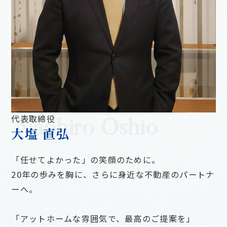
代表取締役
Naohiro Oshio
大塩 直弘
「任せてよかった」の笑顔のために。
20年の歩みを胸に、さらに身近な不動産のパートナ
ーへ。
「アットホームな雰囲気で、最高のご提案を」