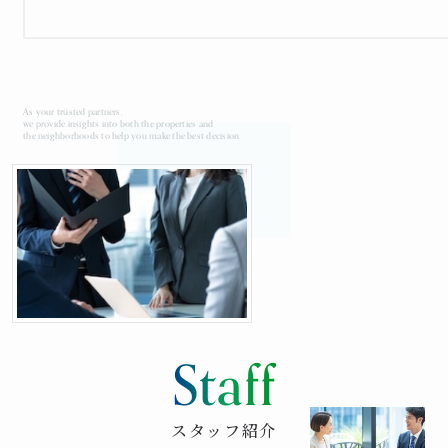
As your trusted partners,
we provide insights into both the properties and
the neighborhoods to help you make the best decision.
Staff
スタッフ紹介