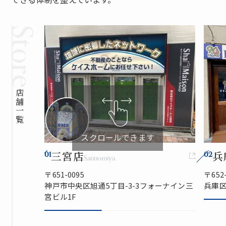
Store
店舗一覧
スクロールできます
三宮店
兵
01
02
Sannomiya
〒651-0095
〒652-
神戸市中央区旭通5丁目-3-3フォーナイン三
兵庫区
宮ビル1F