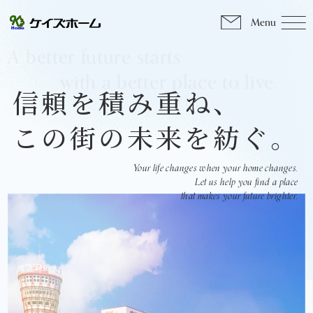
Menu
A better future starts
with a better place to live.
信頼
積み重ね、
を
この街
未来を紡ぐ。
の
Your life changes when your home changes.
Let us help you find a place
that makes your future brighter.