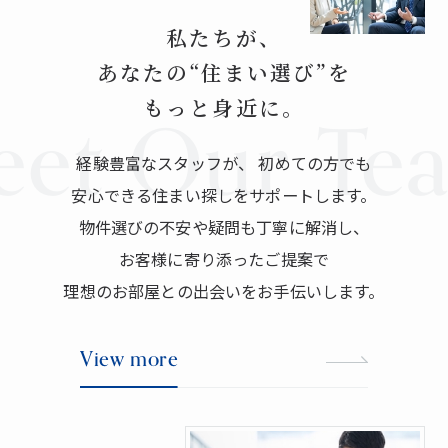
私たちが、
あなたの“住まい選び”を
もっと身近に。
et Our Te
経験豊富なスタッフが、
初めての方でも
安心できる住まい探しをサポートします。
物件選びの不安や疑問も丁寧に解消し、
お客様に寄り添ったご提案で
理想のお部屋との出会いをお手伝いします。
V
i
e
w
m
o
r
e
V
i
e
w
m
o
r
e