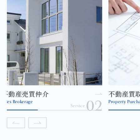
不動産買取
不動産
2
03
Property Purchase
Property Ma
Service.